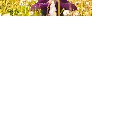
Les poux
sont de retour !
Tout ce qu'il faut savoir
pour les éradiquer...
Plus d'info : cliquez ici